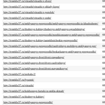
http://ivsteklo37.ru/vitrazhi/vitrazhi-v-dveri/
6
http://ivsteklo37.ru/vitrazhi/vitrazhi-v-shkafy-kupe/
6
http://ivsteklo37.ru/vitrazhi/vitrazhi-v-potolok/
6
http://ivsteklo37.ru/vitrazhi/vitrazhi-v-nishi/
6
http://ivsteklo37.ru/steklyannye-peregorodki/steklyannye-peregorodki-iz-khudozhestv/
6
http://ivsteklo37.ru/dushevye-kabiny/dushevye-steklyannye-ograzhdeniya/
6
http://ivsteklo37.ru/steklyannye-peregorodki/mezhkomnatnye-steklyannye-peregorodki/
6
http://ivsteklo37.ru/dushevye-kabiny/santekhnicheskie-peregorodki/
6
http://ivsteklo37.ru/steklyannye-peregorodki/razdvizhnye-mobilnye-steklyannye-per/
6
http://ivsteklo37.ru/steklyannye-peregorodki/beskarkasnye-steklyannye-peregorodki/
6
http://ivsteklo37.ru/steklyannye-dveri/dveri-raspashnye/
6
http://ivsteklo37.ru/steklyannye-dveri/dveri-razdvizhnye/
6
http://ivsteklo37.ru/steklyannye-dveri/dveri-mayatnikovye/
6
http://ivsteklo37.ru/zerkala-2/
6
http://ivsteklo37.ru/fyuzink/
6
http://ivsteklo37.ru/vitrazhi/
6
http://ivsteklo37.ru/kukhonnye-fartuki-iz-stekla-skinali/
6
http://ivsteklo37.ru/dushevye-kabiny/
6
http://ivsteklo37.ru/steklyannye-peregorodki/
6