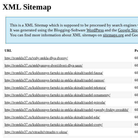
XML Sitemap
This is a XML Sitemap which is supposed to be processed by search engines
It was generated using the Blogging-Software
WordPress
and the
Google Site
You can find more information about XML sitemaps on
sitemaps.org
and Goo
URL
Pr
http://ivsteklo37.ru/vidy-stekla-dlya-dverey/
6
http://ivsteklo37.ru/steklyannye-dveri/dveri-dlya-saun/
6
http://ivsteklo37.ru/kukhonnye-fartuki-iz-stekla-skinali/razdel-fauna/
6
http://ivsteklo37.ru/kukhonnye-fartuki-iz-stekla-skinali/razdel-raznoe/
6
http://ivsteklo37.ru/kukhonnye-fartuki-iz-stekla-skinali/razdel-tekstura/
6
http://ivsteklo37.ru/kukhonnye-fartuki-iz-stekla-skinali/razdel-ornamenty/
6
http://ivsteklo37.ru/kukhonnye-fartuki-iz-stekla-skinali/razdel-priroda/
6
http://ivsteklo37.ru/kukhonnye-fartuki-iz-stekla-skinali/razdel-yagody-frukty-ovoshhi/
6
http://ivsteklo37.ru/kukhonnye-fartuki-iz-stekla-skinali/razdel-eda/
6
http://ivsteklo37.ru/kukhonnye-fartuki-iz-stekla-skinali/razdel-cvety/
6
http://ivsteklo37.ru/vitrazhi/vitrazhi-v-okna/
6