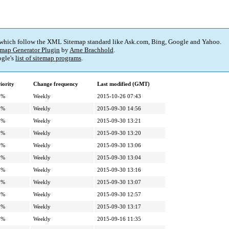
 which follow the XML Sitemap standard like Ask.com, Bing, Google and Yahoo.
map Generator Plugin
by
Arne Brachhold
.
gle's
list of sitemap programs
.
iority
Change frequency
Last modified (GMT)
0%
Weekly
2015-10-26 07:43
0%
Weekly
2015-09-30 14:56
0%
Weekly
2015-09-30 13:21
0%
Weekly
2015-09-30 13:20
0%
Weekly
2015-09-30 13:06
0%
Weekly
2015-09-30 13:04
0%
Weekly
2015-09-30 13:16
0%
Weekly
2015-09-30 13:07
0%
Weekly
2015-09-30 12:57
0%
Weekly
2015-09-30 13:17
0%
Weekly
2015-09-16 11:35